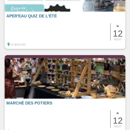
APER'EAU QUIZ DE L'ÉTÉ
le
12
AOUT
LE BOULOU
MARCHÉ DES POTIERS
le
12
AOUT