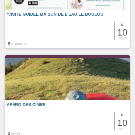
*VISITE GUIDÉE MAISON DE L'EAU LE BOULOU
le
10
AOUT
LE BOULOU
APÉRO DES CIMES
le
10
AOUT
CERET