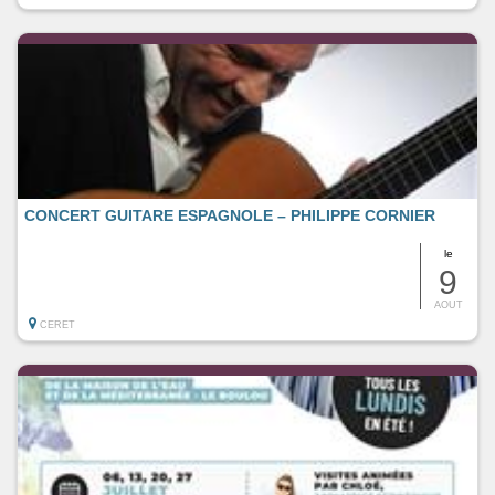
CONCERT GUITARE ESPAGNOLE – PHILIPPE CORNIER
le
9
AOUT
CERET