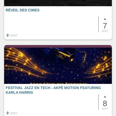
RÉVEIL DES CIMES
le
7
AOUT
CERET
FESTIVAL JAZZ EN TECH - AKPÉ MOTION FEATURING
KARLA HARRIS
le
8
AOUT
CERET