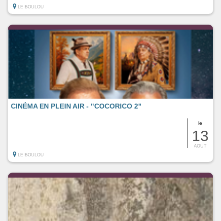
LE BOULOU
CINÉMA EN PLEIN AIR - "COCORICO 2"
le
13
AOUT
LE BOULOU