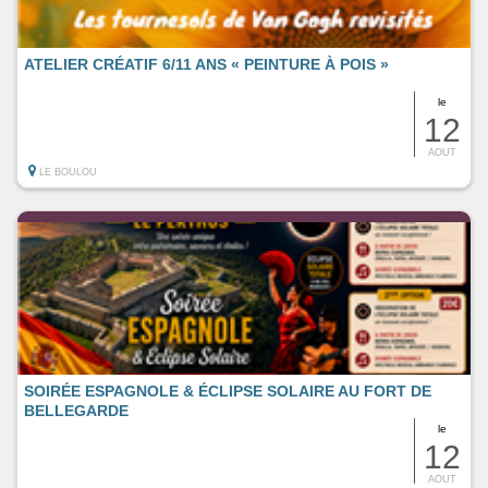
ATELIER CRÉATIF 6/11 ANS « PEINTURE À POIS »
le
12
AOUT
LE BOULOU
SOIRÉE ESPAGNOLE & ÉCLIPSE SOLAIRE AU FORT DE
BELLEGARDE
le
12
AOUT