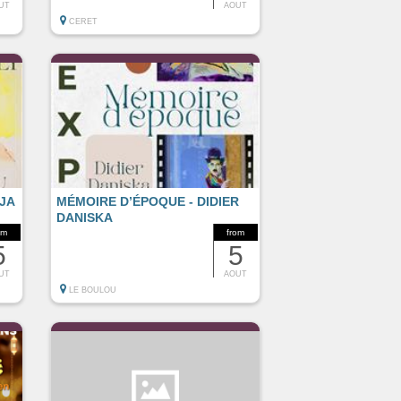
UT
AOUT
CERET
JA
MÉMOIRE D’ÉPOQUE - DIDIER
DANISKA
om
from
5
5
UT
AOUT
LE BOULOU