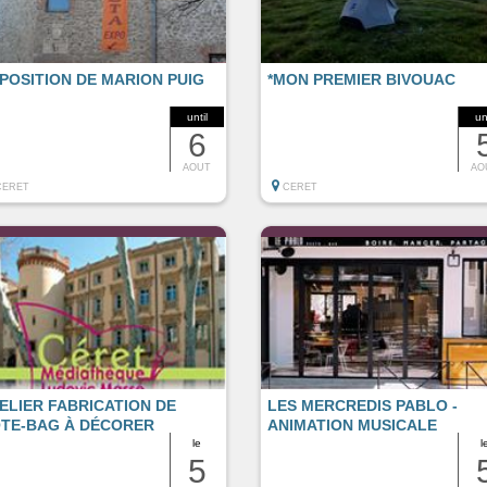
POSITION DE MARION PUIG
*MON PREMIER BIVOUAC
until
un
6
AOUT
AO
CERET
CERET
ELIER FABRICATION DE
LES MERCREDIS PABLO -
TE-BAG À DÉCORER
ANIMATION MUSICALE
le
l
5