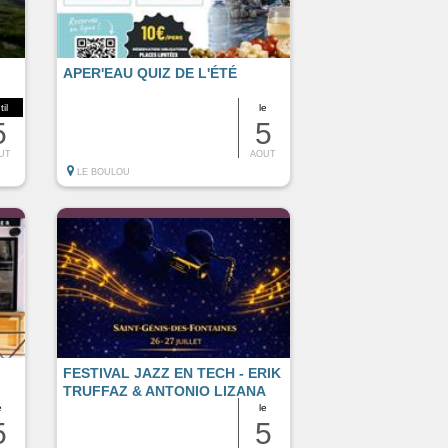
APER'EAU QUIZ DE L'ÉTÉ
til
le
5
5
UT
AOUT
LE BOULOU
FESTIVAL JAZZ EN TECH - ERIK
TRUFFAZ & ANTONIO LIZANA
e
le
5
5