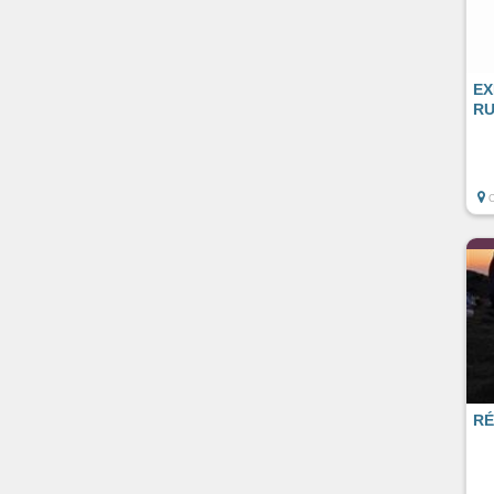
EX
RU
RÉ