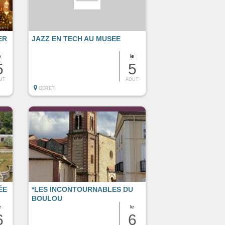
ER
JAZZ EN TECH AU MUSEE
e
le
5
5
UT
AOUT
CERET
ÉE
*LES INCONTOURNABLES DU
BOULOU
e
le
6
6