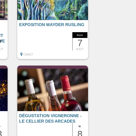
EXPOSITION MAYDER RUSLING
ET
e
from
7
7
VE
UT
AOUT
CERET
DÉGUSTATION VIGNERONNE -
LE CELLIER DES ARCADES
e
le
8
8