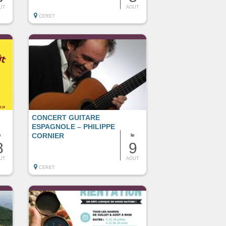
UT
AOUT
CERET
CONCERT GUITARE
ESPAGNOLE – PHILIPPE
CORNIER
e
le
8
9
UT
AOUT
CERET