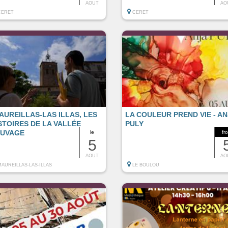
AOUT
AO
CERET
CERET
AUREILLAS-LAS ILLAS, LES
LA COULEUR PREND VIE - AN
STOIRES DE LA VALLÉE
PULY
AUVAGE
le
fr
5
AOUT
AO
MAUREILLAS-LAS-ILLAS
LE BOULOU