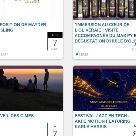
POSITION DE MAYDER
*IMMERSION AU CŒUR DE
SLING
L'OLIVERAIE : VISITE
ACCOMPAGNÉE DU MAS PY 
from
l
7
DÉGUSTATION D'HUILE D'OLI
D'EXCEPTION
AOUT
AO
CERET
CERET
VEIL DES CIMES
FESTIVAL JAZZ EN TECH -
AKPÉ MOTION FEATURING
KARLA HARRIS
le
l
7