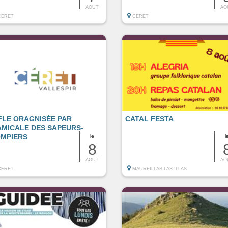
AOUT
AO
CERET
CERET
FLE ORAGNISÉE PAR
CATAL FESTA
AMICALE DES SAPEURS-
MPIERS
le
l
8
AOUT
AO
CERET
MAUREILLAS-LAS-ILLAS