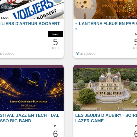
ILIERS D'ARTHUR BOGAERT
« LANTERNE FLEUR EN PAPI
»
from
l
5
AOUT
AO
LE BOULOU
LE BOULOU
STIVAL JAZZ EN TECH - DAL
LES JEUDIS D’AUBIRY - SOIR
SSO BIG BAND
LAZER GAME
le
l
6