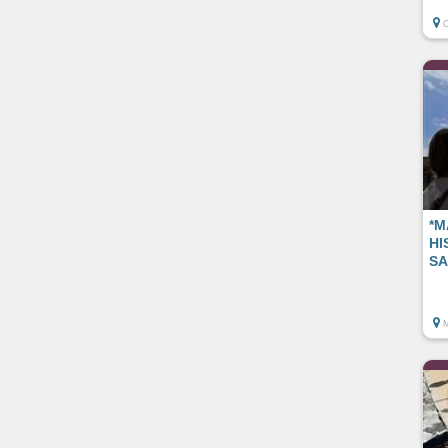
*M
HI
S