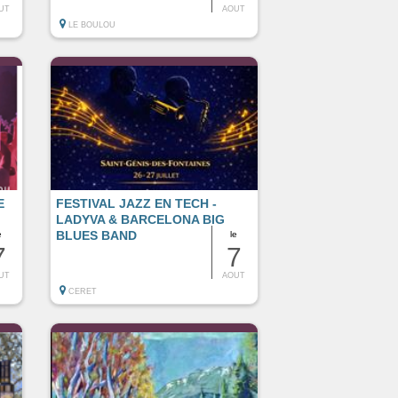
UT
AOUT
LE BOULOU
E
FESTIVAL JAZZ EN TECH -
LADYVA & BARCELONA BIG
BLUES BAND
e
le
7
7
UT
AOUT
CERET