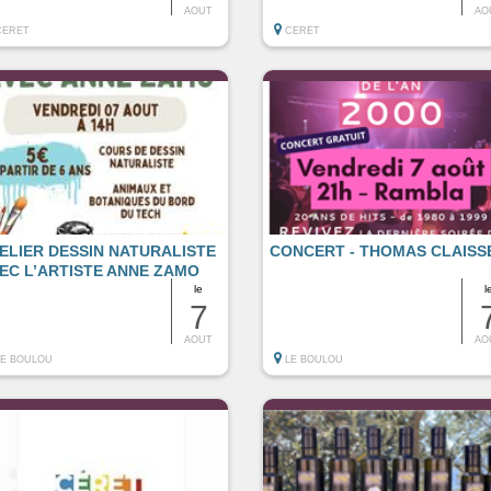
AOUT
AO
CERET
CERET
ELIER DESSIN NATURALISTE
CONCERT - THOMAS CLAISS
EC L’ARTISTE ANNE ZAMO
le
l
7
AOUT
AO
LE BOULOU
LE BOULOU