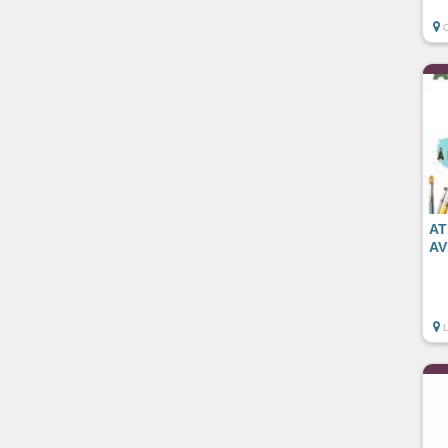
AT
AV