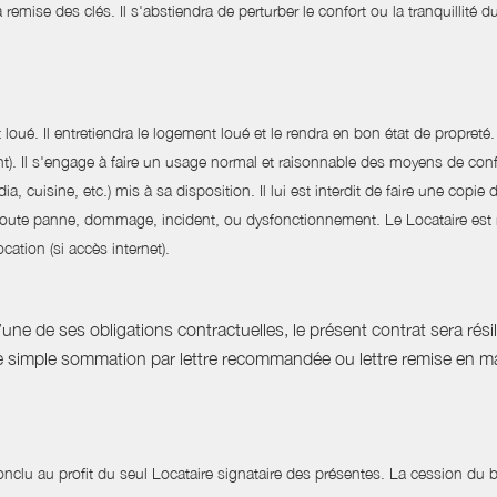
 la remise des clés. Il s'abstiendra de perturber le confort ou la tranquillité
oué. Il entretiendra le logement loué et le rendra en bon état de propreté. I
t). Il s'engage à faire un usage normal et raisonnable des moyens de confort
cuisine, etc.) mis à sa disposition. Il lui est interdit de faire une copie 
 toute panne, dommage, incident, ou dysfonctionnement. Le Locataire est re
cation (si accès internet).
e de ses obligations contractuelles, le présent contrat sera résilié
ne simple sommation par lettre recommandée ou lettre remise en ma
nclu au profit du seul Locataire signataire des présentes. La cession du bai