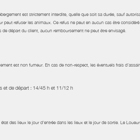
gement est strictement interdite, quelle que soit sa durée, sauf autorisa
oueur peut refuser les animaux. Ce refus ne peut en aucun cas être consid
 cas de départ du client, aucun remboursement ne peut être envisagé.
ogement est non fumeur. En cas de non-respect, les éventuels frais d’assai
es et de départ : 14/45 h et 11/12 h
 état des lieux le jour d'entrée dans les lieux et le jour de sortie. Le Loue